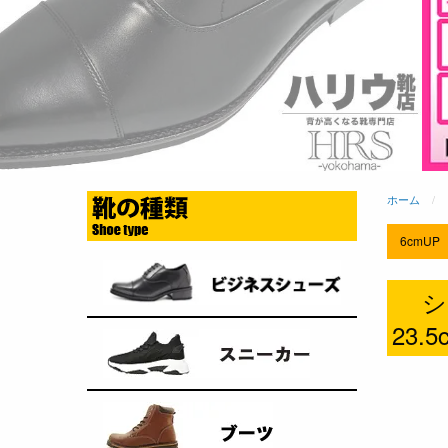
ホーム
6cmUP
シ
23.5