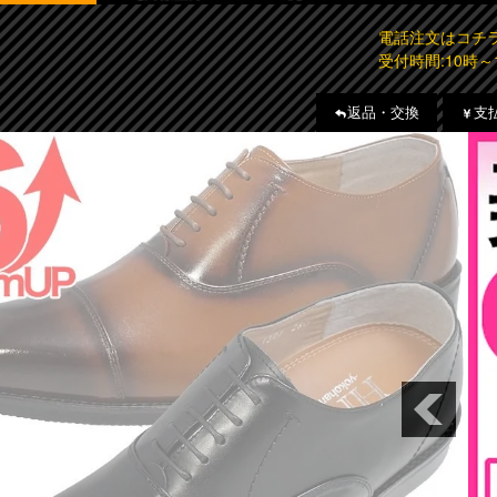
電話注文はコ
受付時間:10時～
返品・交換
支