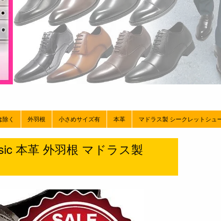
は除く
外羽根
小さめサイズ有
本革
マドラス製 シークレットシュ
sic 本革 外羽根 マドラス製