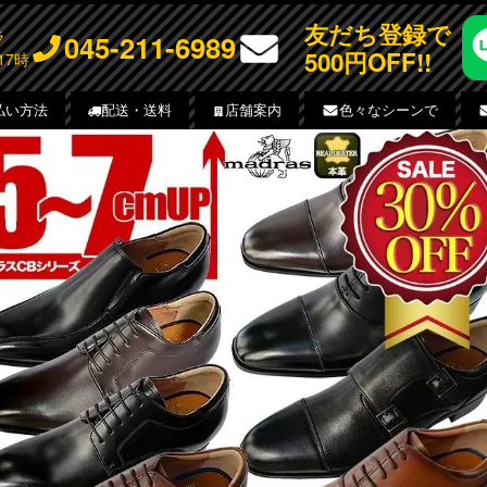
友だち登録で
チラ
045-211-6989
500円OFF!!
17時
払い方法
配送・送料
店舗案内
色々なシーンで