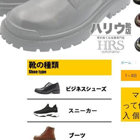
ホーム
1～3日
マ
って
入 個