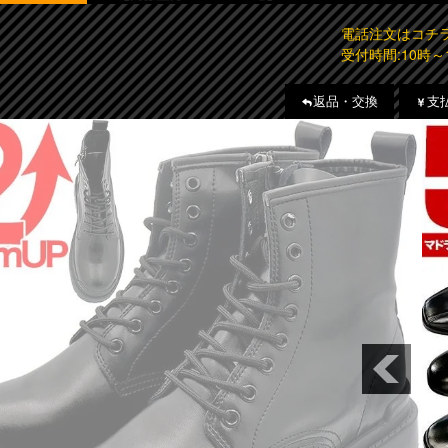
電話注文はコ
受付時間:10時～
返品・交換
支