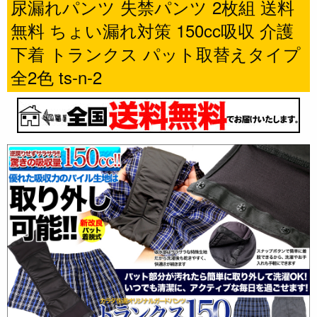
尿漏れパンツ 失禁パンツ 2枚組 送料
無料 ちょい漏れ対策 150cc吸収 介護
下着 トランクス パット取替えタイプ
全2色 ts-n-2