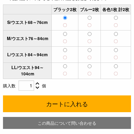
ブラック2枚
ブルー2枚
各色1枚 計2枚
S/ウエスト68～76cm
〇
〇
〇
M/ウエスト76～84cm
〇
〇
〇
L/ウエスト84～94cm
〇
〇
〇
LL/ウエスト94～
〇
〇
〇
104cm
購入数
個
カートに入れる
この商品について問い合わせる