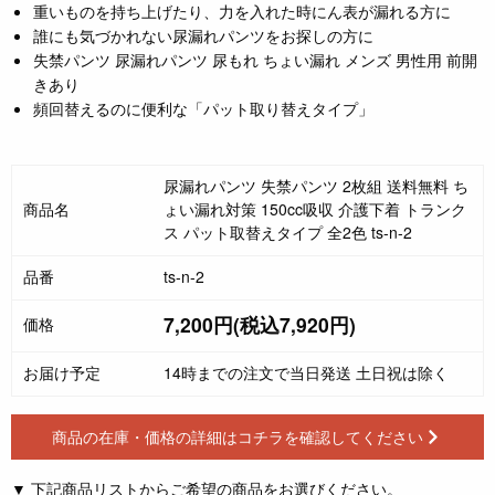
重いものを持ち上げたり、力を入れた時にん表が漏れる方に
誰にも気づかれない尿漏れパンツをお探しの方に
失禁パンツ 尿漏れパンツ 尿もれ ちょい漏れ メンズ 男性用 前開
きあり
頻回替えるのに便利な「パット取り替えタイプ」
尿漏れパンツ 失禁パンツ 2枚組 送料無料 ち
商品名
ょい漏れ対策 150cc吸収 介護下着 トランク
ス パット取替えタイプ 全2色 ts-n-2
品番
ts-n-2
7,200円(税込7,920円)
価格
お届け予定
14時までの注文で当日発送 土日祝は除く
商品の在庫・価格の詳細はコチラを確認してください
▼ 下記商品リストからご希望の商品をお選びください。