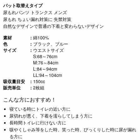
パット取替えタイプ
尿もれパンツ トランクス メンズ
尿もれ ちょい漏れ対策に 失禁対策
自然なデザインで普通の下着と変わらないデザイン
素材
綿100%
色
ブラック、ブルー
サイズ
ウエストサイズ
S:68～76cm
M:76～84cm
L:84～94cm
LL:94～104cm
吸収量目安
150cc
販売単位
2枚組
こんな方におすすめ！
寝ている時にトイレの近い方に
尿切れが悪く、下着を濡らしてしまう方に
長時間トイレに行けない方に
咳やくしゃみ等をした時、笑った時、びっくりした時に尿が漏れ
る方に