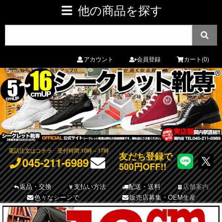
他の商品を探す
アカウント
会員登録
カート(0)
電話注文はコチラ
受付時間:10時～17時
友だち登録で
045-211-6989
500円OFF!!
返品・交換
支払い方法
配送・送料
店舗案内
色々なシーンで
販売店募集・OEM生産