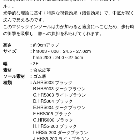
ル」。
光学的な理論に基ずく特殊な視覚効果（錯覚効果）で、中底が深く
沈んで見えるのです。
このマジックインソールは力が加わると適度にへこむため、歩行時
の衝撃を吸収し、膝への負担を和らげてくれます。
高さ
約9cmアップ
サイズ
hrs003～006：24.5～27.0cm
hrs5-200：24.0～27.5cm
幅
3E
素材
合成皮革
ソール素材
ゴム底
種類
A.HRS003 ブラック
B.HRS003 ダークブラウン
C.HRS003 ライトブラウン
D.HRS004 ブラック
E.HRS004 ダークブラウン
F.HRS005 ブラック
G.HRS006 ブラック
H.HRS5-200 ブラック
I.HRS5-200 ダークブラウン
J.HRS5-200 ライトブラウン