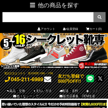
他の商品を探す
アカウント
会員登録
カート(0)
電話注文はコチラ
受付時間:10時～17時
友だち登録で
045-211-6989
500円OFF!!
返品・交換
支払い方法
配送・送料
店舗案内
色々なシーンで
販売店募集・OEM生産