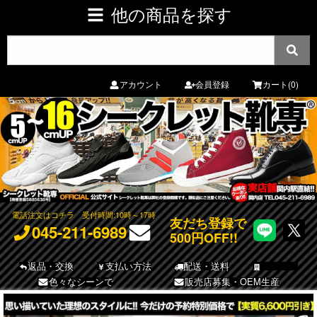
他の商品を探す
アカウント
会員登録
カート(0)
電話注文はコチラ
受付時間:10時～17時
友だち登録で
045-211-6989
500円OFF!!
返品・交換
支払い方法
配送・送料
店舗案内
色々なシーンで
販売店募集・OEM生産